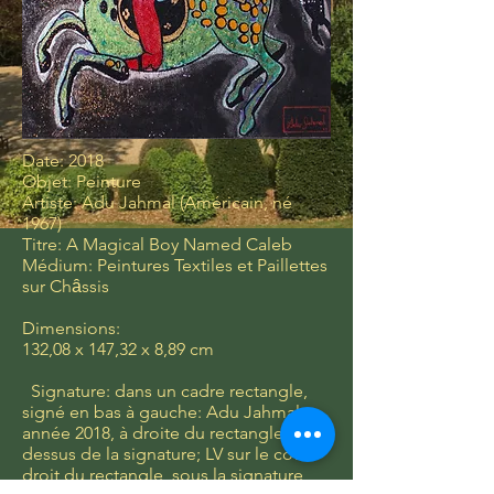
Date: 2018
Objet: Peinture
Artiste: Adu Jahmal (Américain, né
1967)
Titre: A Magical Boy Named Caleb
Médium: Peintures Textiles et Paillettes
sur Chȃssis
Dimensions:
132,08 x 147,32 x 8,89 cm
Signature: dans un cadre rectangle,
signé en bas à gauche: Adu Jahmal,
année 2018, à droite du rectangle, au-
dessus de la signature; LV sur le côté
droit du rectangle, sous la signature