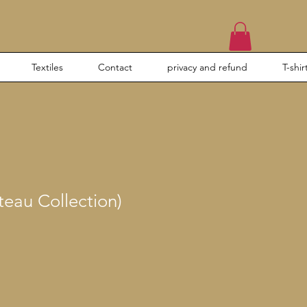
Textiles
Contact
privacy and refund
T-shir
teau Collection)